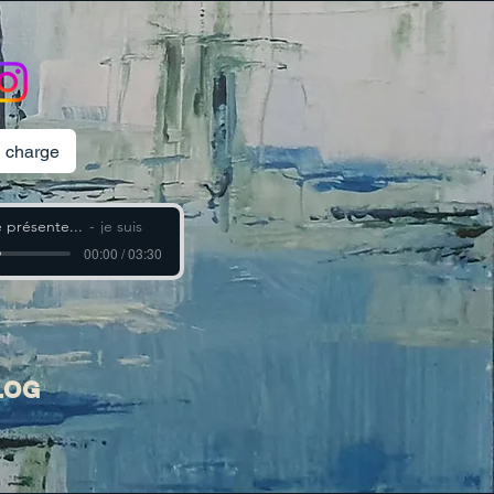
n charge
 présente...
je suis
00:00 / 03:30
LOG