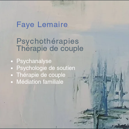
Faye Lemaire
Ps
ychothérapies
Thérapie de couple
Psychanalyse
Psychologi
e de soutien
Thérapie de couple
Médiation familiale