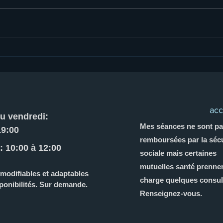
La Rancoeur dans le couple
Pourq
reno
amo
ac
u vendredi:
Mes séances ne sont pa
19:00
remboursées par la sécu
 10:00 à 12
:00
sociale mais certaines
mutuelles santé prenne
modifiables et adaptables
charge quelques consul
ponibilités. Sur demande.
Renseignez-vous.