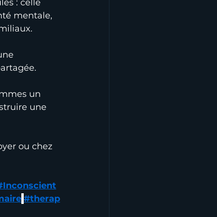
s : celle 
nté mentale, 
miliaux.
une 
partagée.
 hommes un 
struire une 
oyer ou chez 
#Inconscient
maire
#therap