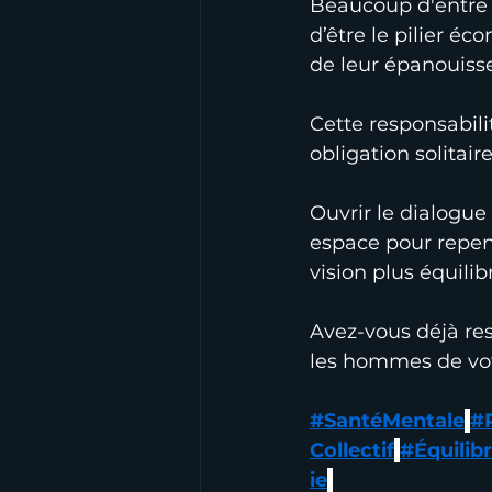
Beaucoup d'entre 
d’être le pilier é
de leur épanouisse
Cette responsabil
obligation solitai
Ouvrir le dialogue 
espace pour repense
vision plus équilib
Avez-vous déjà res
les hommes de vo
#SantéMentale
#
Collectif
#Équilibr
ie