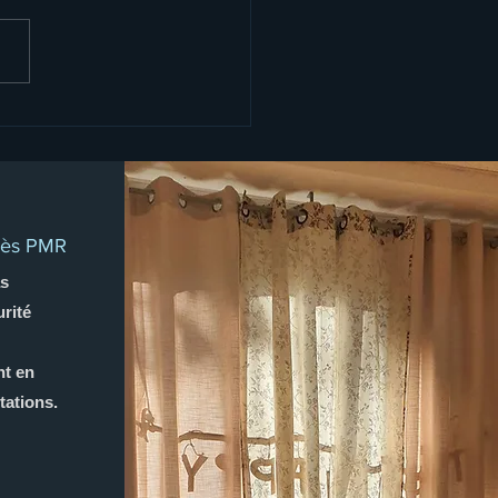
uoi est-il si difficile de
ncer à un idéal
ureux?
cès PMR
s
rité
nt en
tations.