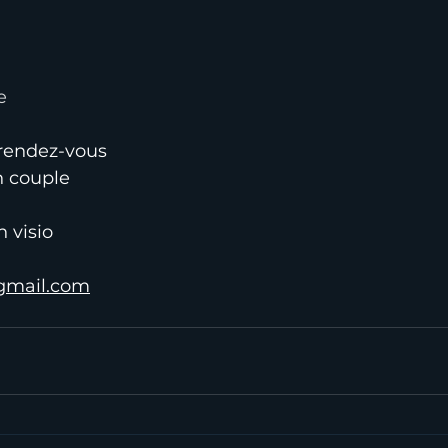
e
 rendez-vous
n couple
n visio
gmail.com