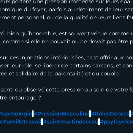
eux portent une pression immense sur leurs épaule
conomique du foyer, parfois au détriment de leur sa
ment personnel, ou de la qualité de leurs liens fa
ité, bien qu’honorable, est souvent vécue comme 
re, comme si elle ne pouvait ou ne devait pas être 
sur ces injonctions intériorisées, c’est offrir aux
r leur rôle, se libérer de certains carcans, et con
rée et solidaire de la parentalité et du couple.
senti ou observé cette pression au sein de votre f
tre entourage ?
Psychologie
#PressionMasculine
#RôlesGenrés
eFamilleTravail
#saintmartindecrau
#psyfayele