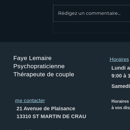
Rédigez un commentaire...
comprendre le phénomène
de DISSOCIATION
Faye L
emaire
Horaires
Psychopraticienne
Lundi a
Thérapeute de couple
9:00 à 
Samedi:
me contacter
Horaires 
à vos dis
21 Avenue de Plaisance
13310 ST MARTIN DE CRAU