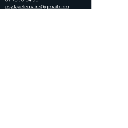
psy.fayelemaire@gmail.com
Voir tout
Posts récents