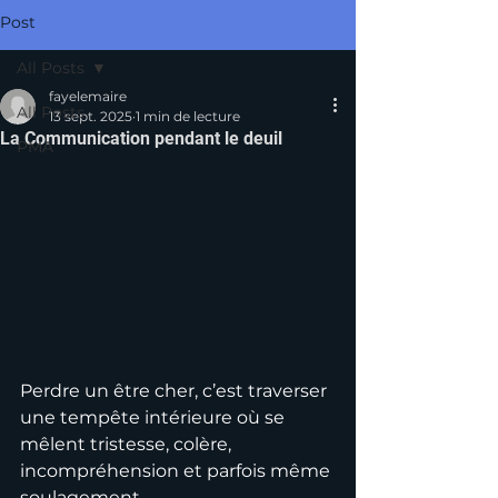
Post
All Posts
fayelemaire
All Posts
13 sept. 2025
1 min de lecture
La Communication pendant le deuil
PMA
Perdre un être cher, c’est traverser 
une tempête intérieure où se 
mêlent tristesse, colère, 
incompréhension et parfois même 
soulagement. 