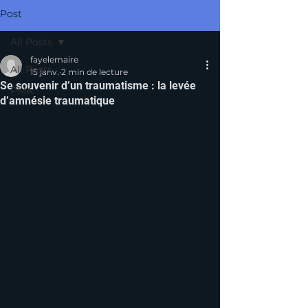
Post
All Posts
fayelemaire
All Posts
15 janv.
2 min de lecture
Se souvenir d’un traumatisme : la levée
PMA
d’amnésie traumatique