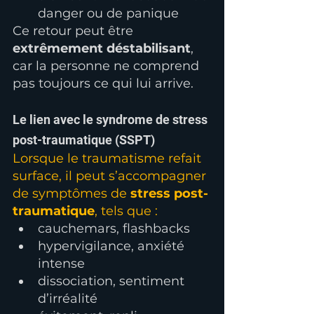
danger ou de panique
Ce retour peut être 
extrêmement déstabilisant
, 
car la personne ne comprend 
pas toujours ce qui lui arrive.
Le lien avec le syndrome de stress 
post-traumatique (SSPT)
Lorsque le traumatisme refait 
surface, il peut s’accompagner 
de symptômes de 
stress post-
traumatique
, tels que :
cauchemars, flashbacks
hypervigilance, anxiété 
intense
dissociation, sentiment 
d’irréalité