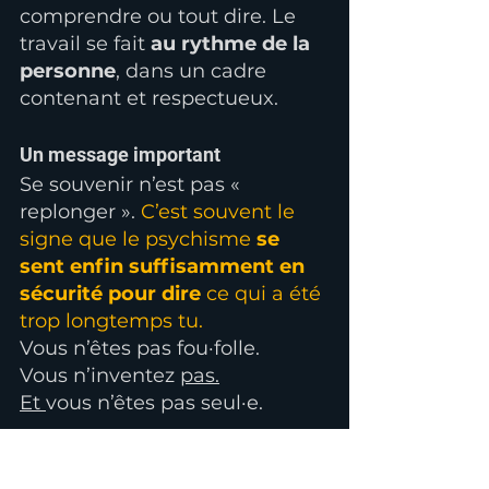
comprendre ou tout dire. Le 
travail se fait 
au rythme de la 
personne
, dans un cadre 
contenant et respectueux.
Un message important
Se souvenir n’est pas « 
replonger ». 
C’est souvent le 
signe que le psychisme 
se 
sent enfin suffisamment en 
sécurité pour dire
 ce qui a été 
trop longtemps tu.
Vous n’êtes pas fou·folle. 
Vous n’inventez 
pas.
Et 
vous n’êtes pas seul·e.
Faye Lemaire
Psychothérapies