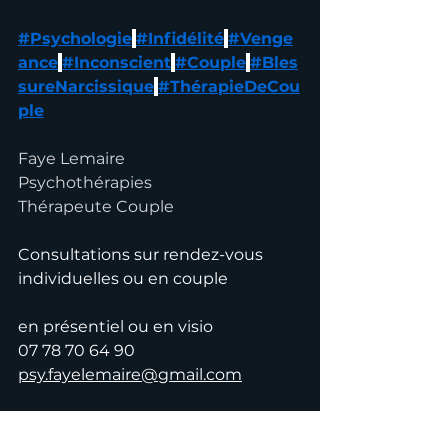
#Psychologie
#Infidélité
#Venge
ance
#Inconscient
#Couple
#Bles
sureNarcissique
#ThérapieDeCou
ple
Faye Lemaire
Psychothérapies
Thérapeute Couple
Consultations sur rendez-vous
individuelles ou en couple
en présentiel ou en visio
07 78 70 64 90
psy.fayelemaire@gmail.com