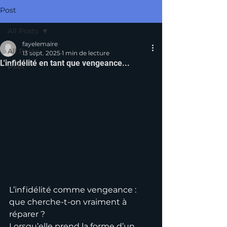
Post
All Posts
fayelemaire
All Posts
13 sept. 2025
1 min de lecture
L'infidélité en tant que vengeance...
PMA
L’infidélité comme vengeance : 
que cherche-t-on vraiment à 
réparer ?
Lorsqu’elle prend la forme d’un 